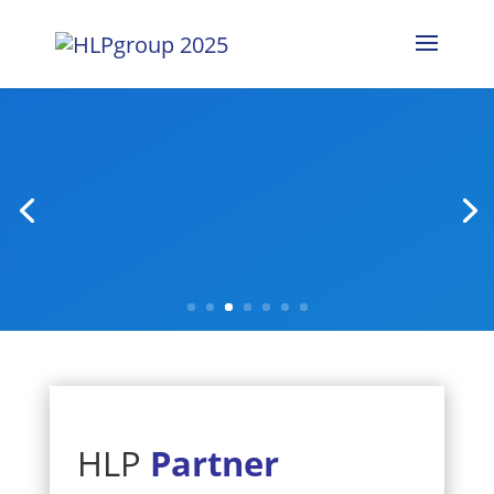
Erkenntnisse teilen - Kompetenz
erweitern
Willkommen bei der HLPgroup
HLP
Partner