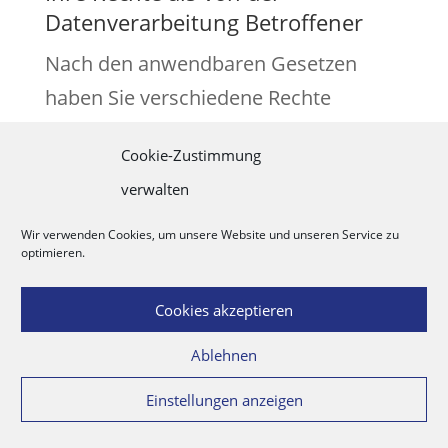
Datenverarbeitung Betroffener
Nach den anwendbaren Gesetzen
haben Sie verschiedene Rechte
bezüglich Ihrer personenbezogenen
Cookie-Zustimmung
Daten. Möchten Sie diese Rechte
verwalten
geltend machen, so richten Sie Ihre
Anfrage bitte per E-Mail oder per Post
Wir verwenden Cookies, um unsere Website und unseren Service zu
optimieren.
unter eindeutiger Identifizierung Ihrer
Person an die in Ziffer 1 genannte
Cookies akzeptieren
Adresse. Nachfolgend finden Sie eine
Ablehnen
Übersicht über Ihre Rechte.
Einstellungen anzeigen